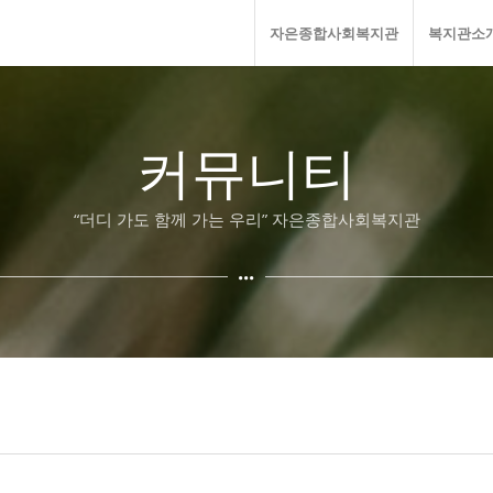
자은종합사회복지관
복지관소
커뮤니티
“더디 가도 함께 가는 우리” 자은종합사회복지관