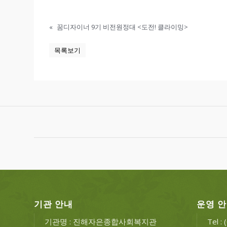
«
꿈디자이너 9기 비전원정대 <도전! 클라이밍>
목록보기
기관 안내
운영 
기관명 : 진해자은종합사회복지관
Tel :