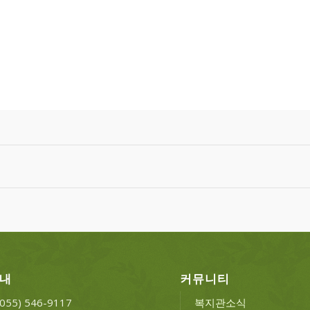
안내
커뮤니티
 (055) 546-9117
복지관소식