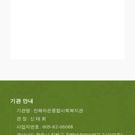
기관 안내
기관명 : 진해자은종합사회복지관
관 장 : 신 태 희
사업자번호 : 609-82-06068
경상남도 창원시 진해구 진해대로901번길 7 (자은동)