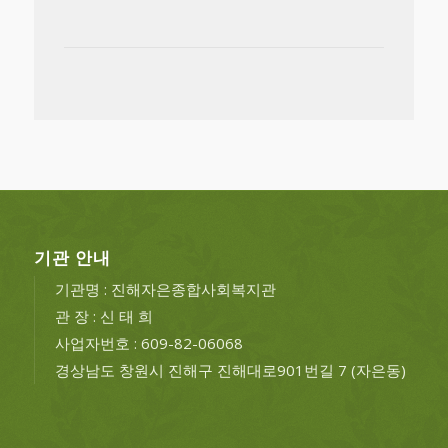
기관 안내
기관명 : 진해자은종합사회복지관
관 장 : 신 태 희
사업자번호 : 609-82-06068
경상남도 창원시 진해구 진해대로901번길 7 (자은동)