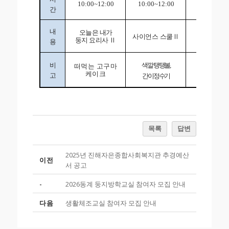
10:00~12:00
10:00~12:00
10:00~12:
간
내
오늘은 내가
사이언스 스쿨
Ⅱ
견학
Ⅱ
둥지 요리사
Ⅱ
용
한국은
비
색깔 탱탱볼
떠먹는 고구마
경남본
케이크
고
간이정수기
화폐박물
목록
답변
2025년 진해자은종합사회복지관 추경예산
이전
서 공고
-
2026동계 둥지방학교실 참여자 모집 안내
다음
생활체조교실 참여자 모집 안내