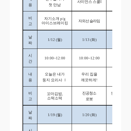
사이언스 스쿨
I
용
첫 만남
많이 받으
비
자기소개
복주머
p/g
자외선 슬라임
아이스브레이킹
비누 만들
고
날
월
화
수
1/12 (
)
1/13 (
)
1/14 (
)
짜
시
10:00~12:00
10:00~12:00
10:00~12:
간
내
오늘은 내가
우리 집을
미술
Ⅱ
용
둥지 요리사
Ⅰ
깨끗하게
!
비
진공청소
썬캐쳐 바람
꼬마김밥
,
소떡소떡
고
로봇
봄 보틀 무
날
월
화
수
1/19 (
)
1/20 (
)
1/21 (
)
짜
시