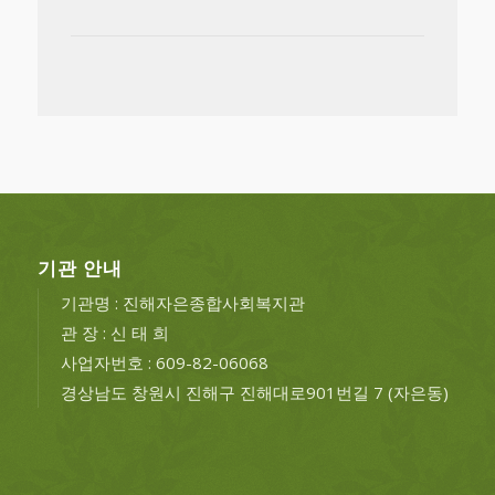
기관 안내
기관명 : 진해자은종합사회복지관
관 장 : 신 태 희
사업자번호 : 609-82-06068
경상남도 창원시 진해구 진해대로901번길 7 (자은동)